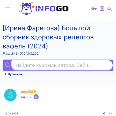
[Ирина Фаритова] Большой
сборник здоровых рецептов
вафель (2024)
А
Д
sws546
31.03.2024
в
а
т
т
Найдите курс или автора. Сейчас ищут
фи
о
а
р
н
т
а
Кулинария
е
ч
м
а
ы
л
а
sws546
S
PREMIUM
31.03.2024
#1