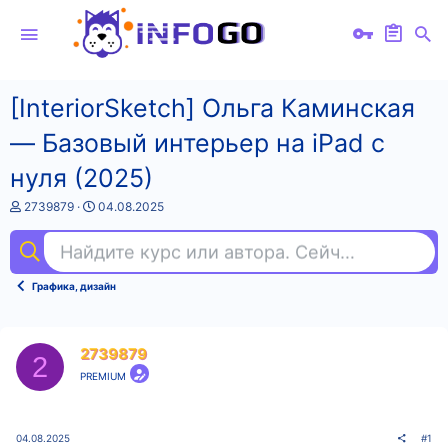
[InteriorSketch] Ольга Каминская
― Базовый интерьер на iPad с
нуля (2025)
А
Д
2739879
04.08.2025
в
а
т
т
Найдите курс или автора. Сейчас ищут
би
о
а
р
н
т
а
Графика, дизайн
е
ч
м
а
ы
л
а
2739879
2
PREMIUM
04.08.2025
#1