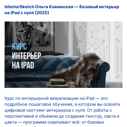
InteriorSketch Ольга Каминская ― Базовый интерьер
на iPad с нуля (2025)
Курс по интерьерной визуализации на iPad — это
подробное пошаговое обучение, в котором вы освоите
цифровой скетчинг интерьеров с нуля. От работы с
перспективой и объёмом до создания текстур, света и
цвета — программа охватывает всё: от базовых