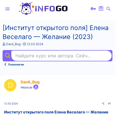
[Институт открытого поля] Елена
Веселаго — Желание (2023)
А
Д
Danil_Bog
12.03.2024
в
а
т
т
Найдите курс или автора. Сейчас ищут
ful
о
а
р
н
т
а
Психология
е
ч
м
а
ы
л
а
Danil_Bog
D
PREMIUM
12.03.2024
#1
Институт открытого поля Елена Веселаго — Желание