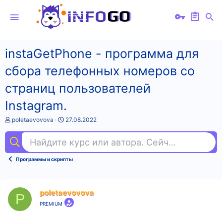
instaGetPhone - программа для
сбора телефонных номеров со
страниц пользователей
Instagram.
А
Д
poletaevovova
27.08.2022
в
а
т
т
Найдите курс или автора. Сейчас ищут
kot
о
а
р
н
т
а
Программы и скрипты
е
ч
м
а
ы
л
а
poletaevovova
P
PREMIUM