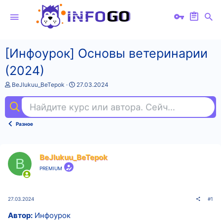
[Инфоурок] Основы ветеринарии
(2024)
А
Д
BeJlukuu_BeTepok
27.03.2024
в
а
т
т
Найдите курс или автора. Сейчас ищут
iel
о
а
р
н
т
а
Разное
е
ч
м
а
ы
л
а
BeJlukuu_BeTepok
B
PREMIUM
27.03.2024
#1
Автор:
Инфоурок