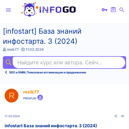
[infostart] База знаний
инфостарта. 3 (2024)
А
Д
rexik77
11.03.2024
в
а
т
т
Найдите курс или автора. Сейчас ищут
зд
о
а
р
н
т
а
SEO и SMM, Поисковая оптимизация и продвижение
е
ч
м
а
ы
л
а
rexik77
R
PREMIUM
11.03.2024
#1
infostart База знаний инфостарта. 3 (2024)