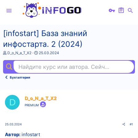
[infostart] База знаний
инфостарта. 2 (2024)
А
Д
D_o_N_a_T_X2
25.03.2024
в
а
т
т
Найдите курс или автора. Сейчас ищут
sm
о
а
р
н
т
а
Бухгалтерия
е
ч
м
а
ы
л
а
D_o_N_a_T_X2
D
PREMIUM
25.03.2024
#1
Автор:
infostart