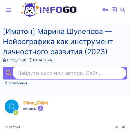
[Иматон] Марина Шулепова ―
Нейрографика как инструмент
личностного развития (2023)
А
Д
Dima_Chijik
01.04.2024
в
а
т
т
Найдите курс или автора. Сейчас ищут
vue
о
а
р
н
т
а
Психология
е
ч
м
а
ы
л
а
Dima_Chijik
D
PREMIUM
01.04.2024
#1