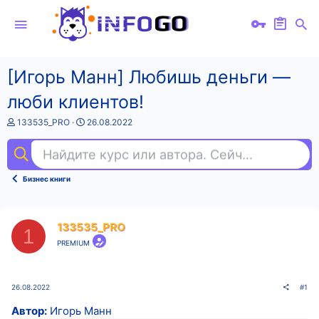
[Игорь Манн] Любишь деньги —
люби клиентов!
А
Д
133535_PRO
26.08.2022
в
а
т
т
Найдите курс или автора. Сейчас ищут
com
о
а
р
н
т
а
Бизнес книги
е
ч
м
а
ы
л
а
133535_PRO
1
PREMIUM
26.08.2022
#1
Автор:
Игорь Манн