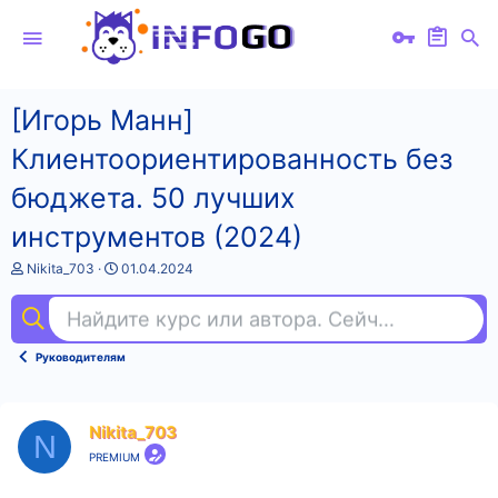
[Игорь Манн]
Клиентоориентированность без
бюджета. 50 лучших
инструментов (2024)
А
Д
Nikita_703
01.04.2024
в
а
т
т
Найдите курс или автора. Сейчас ищут
пр
о
а
р
н
т
а
Руководителям
е
ч
м
а
ы
л
а
Nikita_703
N
PREMIUM