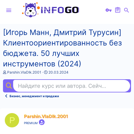
[Игорь Манн, Дмитрий Турусин]
Клиентоориентированность без
бюджета. 50 лучших
инструментов (2024)
А
Д
Parshin.VlaDIk.2001
20.03.2024
в
а
т
т
Найдите курс или автора. Сейчас ищут
re
о
а
р
н
т
а
Бизнес, менеджмент и продажи
е
ч
м
а
ы
л
а
Parshin.VlaDIk.2001
P
PREMIUM