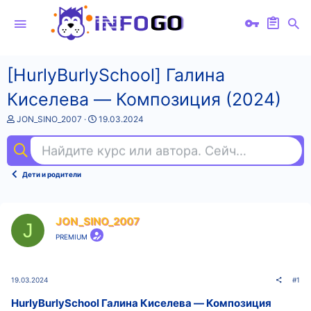
[HurlyBurlySchool] Галина
Киселева ― Композиция (2024)
А
Д
JON_SINO_2007
19.03.2024
в
а
т
т
Найдите курс или автора. Сейчас ищут
vue
о
а
р
н
т
а
Дети и родители
е
ч
м
а
ы
л
а
JON_SINO_2007
J
PREMIUM
19.03.2024
#1
HurlyBurlySchool Галина Киселева ― Композиция