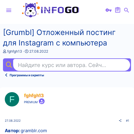
[Grumbl] Отложенный постинг
для Instagram c компьютера
А
Д
fghfgh13
27.08.2022
в
а
т
т
Найдите курс или автора. Сейчас ищут
бух
о
а
р
н
т
а
Программы и скрипты
е
ч
м
а
ы
л
а
fghfgh13
F
PREMIUM
27.08.2022
#1
Автор:
gramblr.com