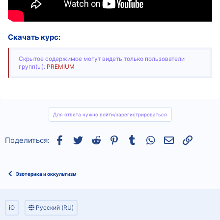
Скачать курс:
Скрытое содержимое могут видеть только пользователи
групп(ы):
PREMIUM
Для ответа нужно войти/зарегистрироваться
Facebook
Twitter
Reddit
Pinterest
Tumblr
WhatsApp
Электронная
Ссылка
Поделиться:
Эзотерика и оккультизм
iO
Русский (RU)