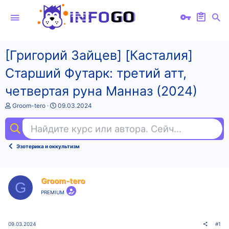
[Григорий Зайцев] [Касталия]
Старший Футарк: третий атт,
четвертая руна Манназ (2024)
А
Д
Groom-tero
09.03.2024
в
а
т
т
Найдите курс или автора. Сейчас ищут
анг
о
а
р
н
т
а
Эзотерика и оккультизм
е
ч
м
а
ы
л
а
Groom-tero
G
PREMIUM
09.03.2024
#1