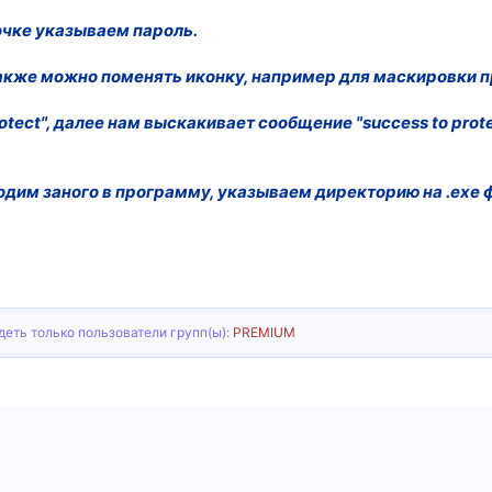
рочке указываем пароль.
 также можно поменять иконку, например для маскировки 
tect", далее нам выскакивает сообщение "success to protec
одим заного в программу, указываем директорию на .exe 
еть только пользователи групп(ы):
PREMIUM