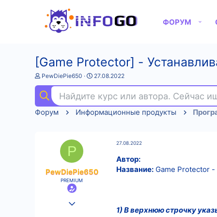
ФОРУМ
[Game Protector] - Устанавлив
А
Д
PewDiePie650
27.08.2022
в
а
т
т
Найдите курс или автора. Сейчас 
о
а
р
н
Форум
Информационные продукты
Прогр
т
а
е
ч
м
а
ы
л
27.08.2022
а
P
Автор:
Название:
Game Protector -
PewDiePie650
PREMIUM
25.08.2022
1) В верхнюю строчку указ
513