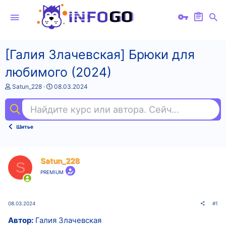
[Галия Злачевская] Брюки для
любимого (2024)
А
Д
Satun_228
08.03.2024
в
а
т
т
Найдите курс или автора. Сейчас ищут
goo
о
а
р
н
т
а
Шитье
е
ч
м
а
ы
л
а
Satun_228
S
PREMIUM
08.03.2024
#1
Автор:
Галия Злачевская