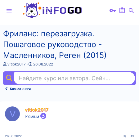
Фриланс: перезагрузка.
Пошаговое руководство -
Масленников, Реген (2015)
А
Д
vitiok2017
26.08.2022
в
а
т
т
Найдите курс или автора. Сейчас ищут
toe
о
а
р
н
т
а
Бизнес книги
е
ч
м
а
ы
л
а
vitiok2017
V
PREMIUM
26.08.2022
#1