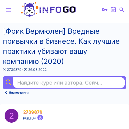
[Фрик Вермюлен] Вредные
привычки в бизнесе. Как лучшие
практики убивают вашу
компанию (2020)
А
Д
2739879
26.08.2022
в
а
т
т
Найдите курс или автора. Сейчас ищут
ху
о
а
р
н
т
а
Бизнес книги
е
ч
м
а
ы
л
а
2739879
2
PREMIUM