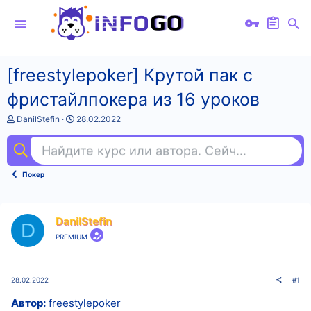
[freestylepoker] Крутой пак с
фристайлпокера из 16 уроков
А
Д
DanilStefin
28.02.2022
в
а
т
т
Найдите курс или автора. Сейчас ищут
та
о
а
р
н
т
а
Покер
е
ч
м
а
ы
л
а
DanilStefin
D
PREMIUM
28.02.2022
#1
Автор:
freestylepoker