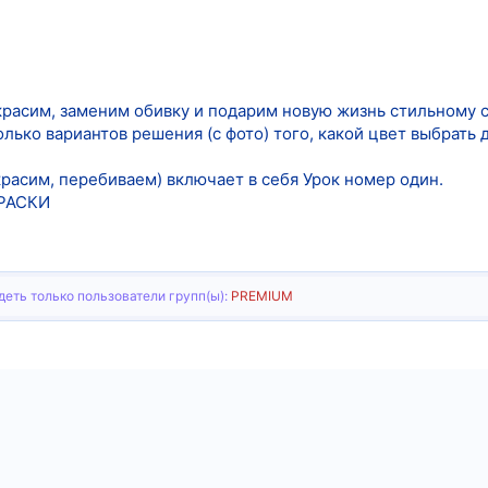
красим, заменим обивку и подарим новую жизнь стильному с
лько вариантов решения (с фото) того, какой цвет выбрать 
красим, перебиваем) включает в себя Урок номер один.
КРАСКИ
еть только пользователи групп(ы):
PREMIUM
тронная почта
Ссылка