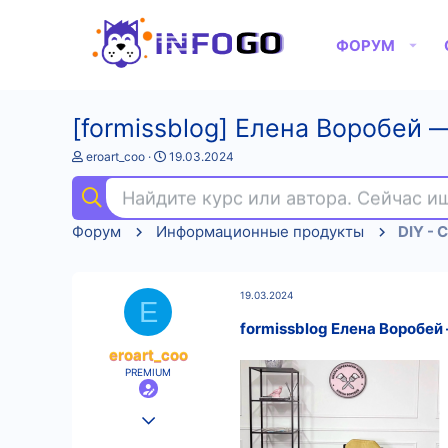
ФОРУМ
[formissblog] Елена Воробей 
А
Д
eroart_coo
19.03.2024
в
а
т
т
Найдите курс или автора. Сейчас 
о
а
р
н
Форум
Информационные продукты
DIY - 
т
а
е
ч
м
а
ы
л
19.03.2024
а
E
formissblog Елена Воробей
eroart_coo
PREMIUM
25.08.2022
575