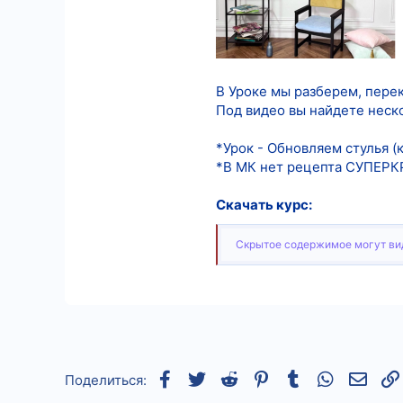
10
18
В Уроке мы разберем, пере
Под видео вы найдете неско
*Урок - Обновляем стулья (
*В МК нет рецепта СУПЕР
Скачать курс:
Скрытое содержимое могут вид
Facebook
Twitter
Reddit
Pinterest
Tumblr
WhatsApp
Элек
Поделиться: