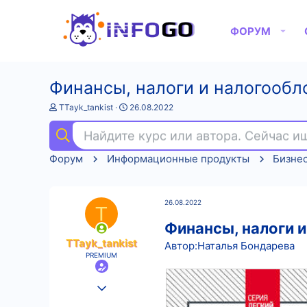
ФОРУМ
Финансы, налоги и налогообл
А
Д
TTayk_tankist
26.08.2022
в
а
т
т
Найдите курс или автора. Сейчас 
о
а
р
н
Форум
Информационные продукты
Бизне
т
а
е
ч
м
а
ы
л
26.08.2022
а
T
Финансы, налоги 
TTayk_tankist
Автор:Наталья Бондарева
PREMIUM
25.08.2022
577