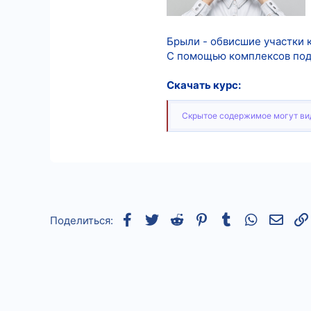
5
18
Брыли - обвисшие участки 
С помощью комплексов подт
Скачать курс:
Скрытое содержимое могут вид
Facebook
Twitter
Reddit
Pinterest
Tumblr
WhatsApp
Элек
Поделиться: