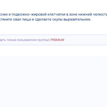
кожи и подкожно-жировой клетчатки в зоне нижней челюст
яните овал лица и сделаете скулы выразительнее.
еть только пользователи групп(ы):
PREMIUM
тронная почта
Ссылка