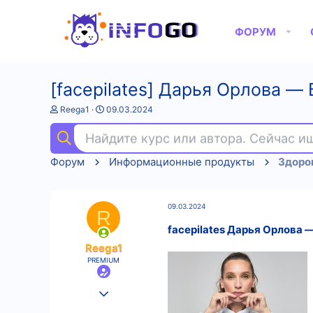
ФОРУМ
[facepilates] Дарья Орлова ―
А
Д
Reega1
09.03.2024
в
а
т
т
Найдите курс или автора. Сейчас 
о
а
р
н
Форум
Информационные продукты
Здоров
т
а
е
ч
м
а
ы
л
09.03.2024
а
R
facepilates Дарья Орлова 
Reega1
PREMIUM
25.08.2022
595