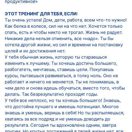
продуктивной»
ЭТОТ ТРЕНИНГ ДЛЯ ТЕБЯ, ЕСЛИ:
Ты очень устала! Дом, дети, работа, всем что-то нужно!
Как белка в колесе, сил ни на что нет. Хочется только
спать, есть и чтобы никто не трогал. Жизнь не радует.
Никакие дела нельзя отменить, все «надо». Ты бы
хотела другой жизни, но сил и времени на постановку
целей и их достижения нет.
У тебя обычная жизнь, которую ты стараешься
изменить к лучшему. Ты хочешь достичь большего,
разбогатеть, мечтаешь, ставишь цели. Покупаешь
курсы, пытаешься развиваться, а толку ноль. Оно не
работает и ничего не меняется. Ты не понимаешь, в
чем дело и снова идешь обучаться, вместо того, чтобы
делать. Так безрезультатно проходят годы.
У тебя все неплохо, но ты хочешь большего! Знаешь,
что достойна лучшего и имеешь потенциал. Многое
знаешь и умеешь, веришь в себя! Но ты распыляешься,
хватаясь за все подряд и не умеешь доводить до
результата. Сегодня ты вдохновлена одним, завтра
другим. Но крутых достижений в твоей жизни нет, все