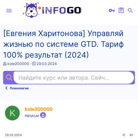
[Евгения Харитонова] Управляй
жизнью по системе GTD. Тариф
100% результат (2024)
А
Д
kole200000
29.03.2024
в
а
т
т
Найдите курс или автора. Сейчас ищут
ill
о
а
р
н
т
а
Психология
е
ч
м
а
ы
л
а
kole200000
K
PREMIUM
29.03.2024
#1