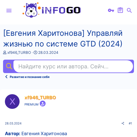
[Евгения Харитонова] Управляй
жизнью по системе GTD (2024)
А
Д
xf946_TURBO
28.03.2024
в
а
т
т
Найдите курс или автора. Сейчас ищут
фи
о
а
р
н
т
а
Развитие и познание себя
е
ч
м
а
ы
л
а
xf946_TURBO
X
PREMIUM
28.03.2024
#1
Автор:
Евгения Харитонова