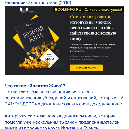
Название:
Золотая жила (2019)
Что такое «Золотая Жила"?
Четкая система по вычищению из головы
ограничивающих убеждений и оправданий, которые НА
САМОМ ДЕЛЕ не дают вам создать свое доходное дело.
Авторская система поиска денежной ниши, которая
помогла уже нескольким тысячам предпринимателей
выйти из порочного круга Имитации Бурной