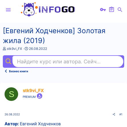
[Евгений Ходченков] Золотая
жила (2019)
А
Д
stk9vi_FX
26.08.2022
в
а
т
т
Найдите курс или автора. Сейчас ищут
эм
о
а
р
н
т
а
Бизнес книги
е
ч
м
а
ы
л
а
stk9vi_FX
S
PREMIUM
26.08.2022
#1
Автор:
Евгений Ходченков