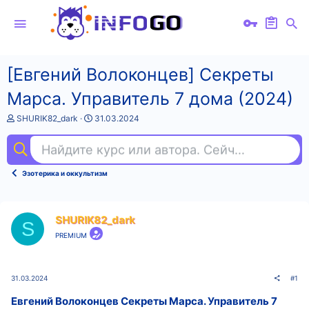
[Евгений Волоконцев] Секреты
Марса. Управитель 7 дома (2024)
А
Д
SHURIK82_dark
31.03.2024
в
а
т
т
Найдите курс или автора. Сейчас ищут
ex
о
а
р
н
т
а
Эзотерика и оккультизм
е
ч
м
а
ы
л
а
SHURIK82_dark
S
PREMIUM
31.03.2024
#1
Евгений Волоконцев Секреты Марса. Управитель 7