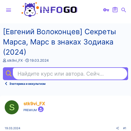
[Евгений Волоконцев] Секреты
Марса, Марс в знаках Зодиака
(2024)
А
Д
stk9vi_FX
19.03.2024
в
а
т
т
Найдите курс или автора. Сейчас ищут
ex
о
а
р
н
т
а
Эзотерика и оккультизм
е
ч
м
а
ы
л
а
stk9vi_FX
S
PREMIUM
19.03.2024
#1