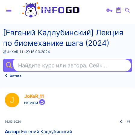
[Евгений Кадлубинский] Лекция
по биомеханике шага (2024)
А
Д
JoKeR_11
16.03.2024
в
а
т
т
Найдите курс или автора. Сейчас ищут
ал
о
а
р
н
т
а
Фитнес
е
ч
м
а
ы
л
а
JoKeR_11
J
PREMIUM
16.03.2024
#1
Автор:
Евгений Кадлубинский