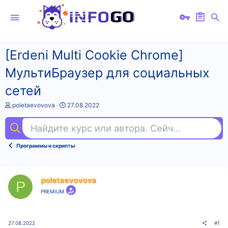
[Erdeni Multi Cookie Chrome]
МультиБраузер для социальных
сетей
А
Д
poletaevovova
27.08.2022
в
а
т
т
Найдите курс или автора. Сейчас ищут
3d 
о
а
р
н
т
а
Программы и скрипты
е
ч
м
а
ы
л
а
poletaevovova
P
PREMIUM
27.08.2022
#1