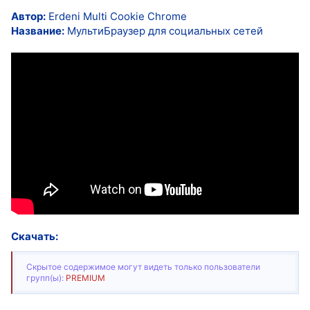
Автор:
Erdeni Multi Cookie Chrome
Название:
МультиБраузер для социальных сетей
Скачать:
Скрытое содержимое могут видеть только пользователи
групп(ы):
PREMIUM