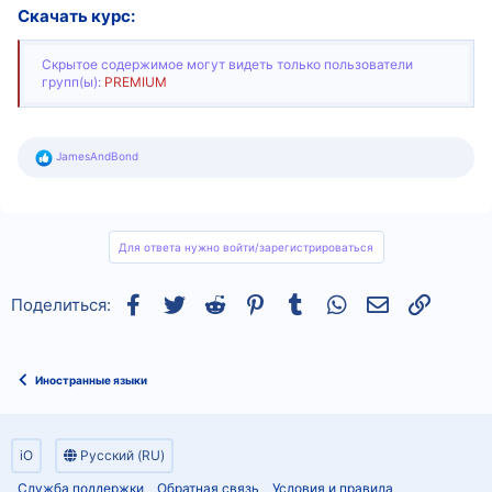
Скачать курс:
Скрытое содержимое могут видеть только пользователи
групп(ы):
PREMIUM
Р
JamesAndBond
е
а
к
ц
и
и
Для ответа нужно войти/зарегистрироваться
:
Facebook
Twitter
Reddit
Pinterest
Tumblr
WhatsApp
Электронная
Ссылка
Поделиться:
Иностранные языки
iO
Русский (RU)
Служба поддержки
Обратная связь
Условия и правила