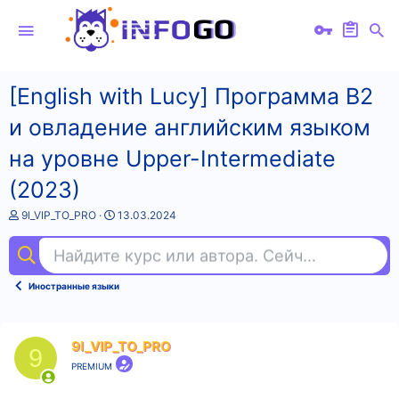
[English with Lucy] Программа B2
и овладение английским языком
на уровне Upper-Intermediate
(2023)
А
Д
9l_VIP_TO_PRO
13.03.2024
в
а
т
т
Найдите курс или автора. Сейчас ищут
ак
о
а
р
н
т
а
Иностранные языки
е
ч
м
а
ы
л
а
9l_VIP_TO_PRO
9
PREMIUM