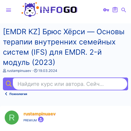
[EMDR KZ] Брюс Хёрси ― Основы
терапии внутренних семейных
систем (IFS) для EMDR. 2-й
модуль (2023)
А
Д
rustampinuaev
19.03.2024
в
а
т
т
Найдите курс или автора. Сейчас ищут
ful
о
а
р
н
т
а
Психология
е
ч
м
а
ы
л
а
rustampinuaev
R
PREMIUM