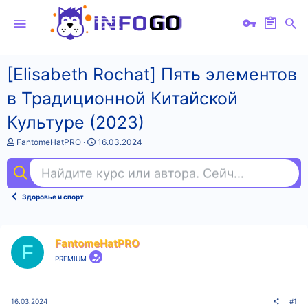
[Elisabeth Rochat] Пять элементов
в Традиционной Китайской
Культуре (2023)
А
Д
FantomeHatPRO
16.03.2024
в
а
т
т
Найдите курс или автора. Сейчас ищут
3d 
о
а
р
н
т
а
Здоровье и спорт
е
ч
м
а
ы
л
а
FantomeHatPRO
F
PREMIUM
16.03.2024
#1