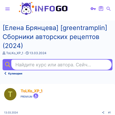
[Елена Брянцева] [greentramplin]
Сборники авторских рецептов
(2024)
А
Д
ToLKo_XP_1
13.03.2024
в
а
т
т
Найдите курс или автора. Сейчас ищут
toe
о
а
р
н
т
а
Кулинария
е
ч
м
а
ы
л
а
ToLKo_XP_1
T
PREMIUM
13.03.2024
#1