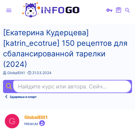
[Екатерина Кудерцева]
[katrin_ecotrue] 150 рецептов для
сбалансированной тарелки
(2024)
А
Д
GlobalElit1
21.03.2024
в
а
т
т
Найдите курс или автора. Сейчас ищут
pho
о
а
р
н
т
а
Здоровье и спорт
е
ч
м
а
ы
л
а
GlobalElit1
G
PREMIUM