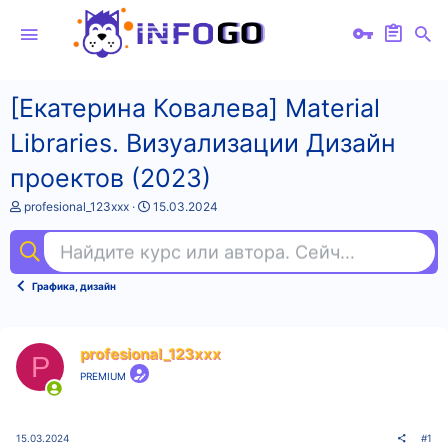
[Екатерина Ковалева] Material
Libraries. Визуализации Дизайн
проектов (2023)
А
Д
profesional_123xxx
15.03.2024
в
а
т
т
Найдите курс или автора. Сейчас ищут
зд
о
а
р
н
т
а
Графика, дизайн
е
ч
м
а
ы
л
а
profesional_123xxx
P
PREMIUM
15.03.2024
#1