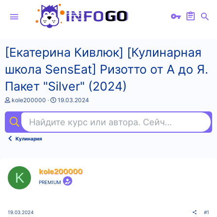
[Екатерина Кивлюк] [Кулинарная
школа SensЕat] Ризотто от А до Я.
Пакет "Silver" (2024)
А
Д
kole200000
19.03.2024
в
а
т
т
Найдите курс или автора. Сейчас ищут
нем
о
а
р
н
т
а
Кулинария
е
ч
м
а
ы
л
а
kole200000
K
PREMIUM
19.03.2024
#1