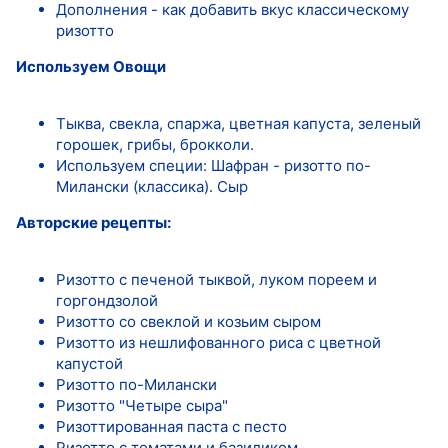
Дополнения - как добавить вкус классическому
ризотто
Используем Овощи
Тыква, свекла, спаржа, цветная капуста, зеленый
горошек, грибы, брокколи.
Используем специи: Шафран - ризотто по-
Милански (классика). Сыр
Авторские рецепты:
Ризотто с печеной тыквой, луком пореем и
горгондзолой
Ризотто со свеклой и козьим сыром
Ризотто из нешлифованного риса с цветной
капустой
Ризотто по-Милански
Ризотто "Четыре сыра"
Ризоттированная паста с песто
Ризотто с томатами и базиликом