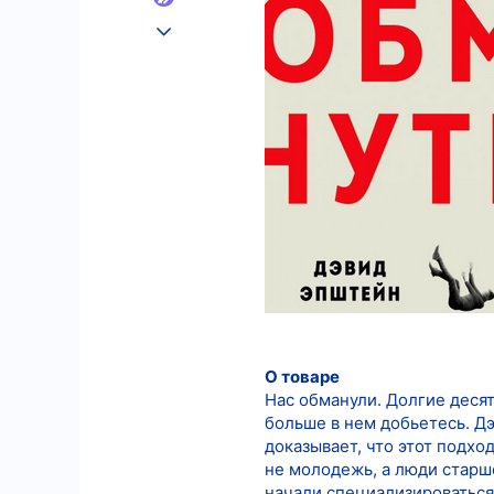
25.08.2022
526
3
18
О товаре
Нас обманули. Долгие деся
больше в нем добьетесь. Д
доказывает, что этот подх
не молодежь, а люди старш
начали специализироваться 