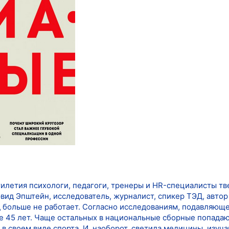
тилетия психологи, педагоги, тренеры и HR-специалисты тв
эвид Эпштейн, исследователь, журналист, спикер ТЭД, авто
од больше не работает. Согласно исследованиям, подавляющ
е 45 лет. Чаще остальных в национальные сборные попадаю
в своем виде спорта. И, наоборот, светила медицины, изуч