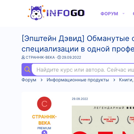
ФОРУМ
[Эпштейн Дэвид] Обманутые о
специализации в одной проф
А
Д
CTPAHHIK-BEKA
29.09.2022
в
а
т
т
Найдите курс или автора. Сейчас 
о
а
р
н
Форум
Информационные продукты
Книги,
т
а
е
ч
м
а
ы
л
29.09.2022
а
C
CTPAHHIK-
BEKA
PREMIUM