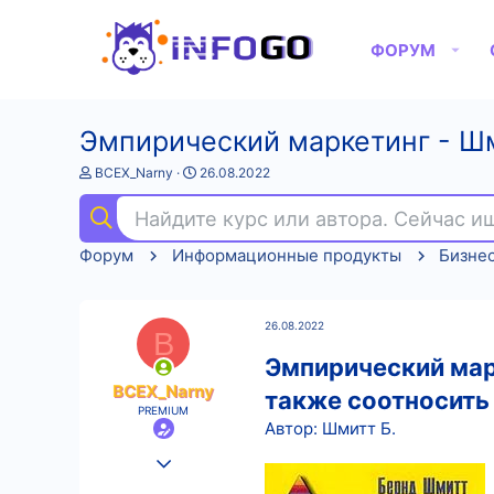
ФОРУМ
Эмпирический маркетинг - Шм
А
Д
BCEX_Narny
26.08.2022
в
а
т
т
Найдите курс или автора. Сейчас 
о
а
р
н
Форум
Информационные продукты
Бизне
т
а
е
ч
м
а
ы
л
26.08.2022
а
B
Эмпирический марк
BCEX_Narny
также соотносить
PREMIUM
Автор: Шмитт Б.
25.08.2022
536