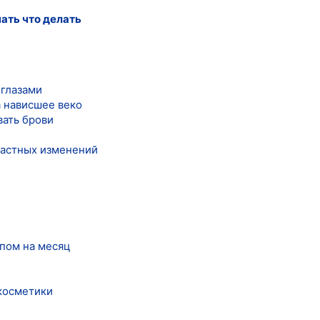
нать что делать
 глазами
а нависшее веко
вать брови
зрастных изменений
упом на месяц
косметики