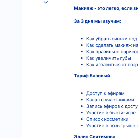
25.08.2022
Макияж - это легко, если з
589
8
За 3 дня мы изучим:
18
Как убрать синяки под
Как сделать макияж н
Как правильно нарисо
Как увеличить губы
Как избавиться от во
Тариф Базовый
Доступ к эфирам
Канал с участниками
Запись эфиров с дост
Участие в бьюти-игре
Список косметики
Участие в розыгрыше 
Эллин Святимова