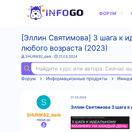
ФОРУМ
[Эллин Святимова] 3 шага к
любого возраста (2023)
А
Д
SHURIK82_dark
21.03.2024
в
а
т
т
Найдите курс или автора. Сейчас 
о
а
р
н
Форум
Информационные продукты
Имидж
т
а
е
ч
м
а
ы
л
21.03.2024
а
S
Эллин Святимова 3 шага к
SHURIK82_dark
PREMIUM