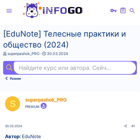
[EduNote] Телесные практики и
общество (2024)
А
Д
superpashok_PRO
30.03.2024
в
а
т
т
Найдите курс или автора. Сейчас ищут
ema
о
а
р
н
т
а
Разное
е
ч
м
а
ы
л
а
superpashok_PRO
S
PREMIUM
30.03.2024
#1
Автор:
EduNote