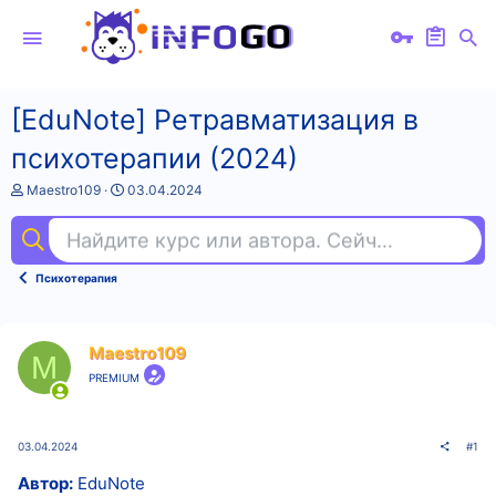
[EduNote] Ретравматизация в
психотерапии (2024)
А
Д
Maestro109
03.04.2024
в
а
т
т
Найдите курс или автора. Сейчас ищут
мар
о
а
р
н
т
а
Психотерапия
е
ч
м
а
ы
л
а
Maestro109
M
PREMIUM
03.04.2024
#1
Автор:
EduNote