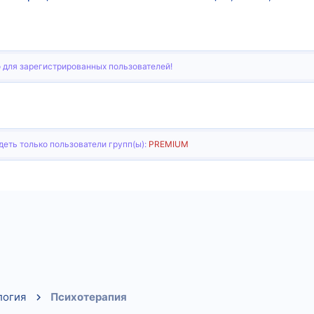
 для зарегистрированных пользователей!
еть только пользователи групп(ы):
PREMIUM
тронная почта
Ссылка
логия
Психотерапия