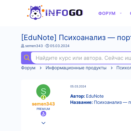
ФОРУМ
[EduNote] Психоанализ — пор
А
Д
semen343
05.03.2024
в
а
т
т
Найдите курс или автора. Сейчас 
о
а
р
н
Форум
Информационные продукты
Психо
т
а
е
ч
м
а
ы
л
05.03.2024
а
S
Автор:
EduNote
Название:
Психоанализ — по
semen343
PREMIUM
25.08.2022
525