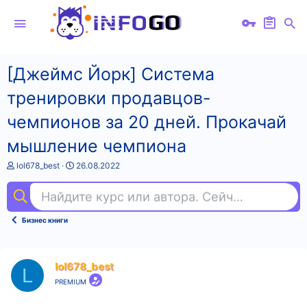
[Джеймс Йорк] Система
тренировки продавцов-
чемпионов за 20 дней. Прокачай
мышление чемпиона
А
Д
lol678_best
26.08.2022
в
а
т
т
Найдите курс или автора. Сейчас ищут
йог
о
а
р
н
т
а
Бизнес книги
е
ч
м
а
ы
л
а
lol678_best
L
PREMIUM