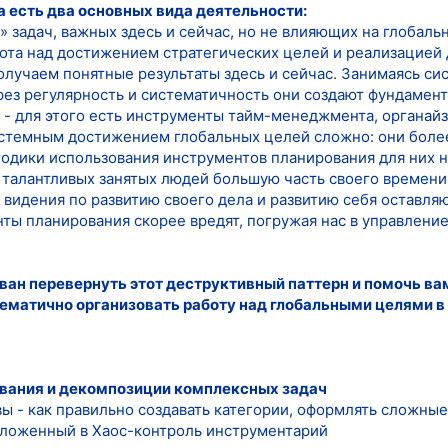
а есть два основных вида деятельности:
 задач, важных здесь и сейчас, но не влияющих на глобаль
ота над достижением стратегических целей и реализацией
получаем понятные результаты здесь и сейчас. Занимаясь с
рез регулярность и систематичность они создают фундамен
о - для этого есть инструменты тайм-менеджмента, органай
истемным достижением глобальных целей сложно: они более
тодики использования инструментов планирования для них 
о талантливых занятых людей большую часть своего времени
 видения по развитию своего дела и развитию себя оставляю
ты планирования скорее вредят, погружая нас в управление
ван перевернуть этот деструктивный паттерн и помочь ва
ематично организовать работу над глобальными целями в п
ования и декомпозиции комплексных задач
ы - как правильно создавать категории, оформлять сложны
аложенный в Хаос-контроль инструментарий