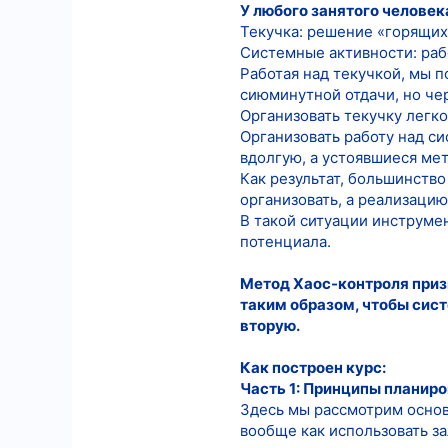
У любого занятого человек
8
Текучка: решение «горящих»
Системные активности: раб
18
Работая над текучкой, мы 
сиюминутной отдачи, но че
Организовать текучку легк
Организовать работу над с
вдолгую, а устоявшиеся ме
Как результат, большинств
организовать, а реализацию
В такой ситуации инструмен
потенциала.
Метод Хаос-контроля приз
таким образом, чтобы сист
вторую.
Как построен курс:
Часть 1: Принципы планир
Здесь мы рассмотрим основ
вообще как использовать з