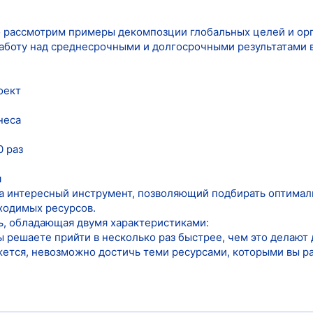
 рассмотрим примеры декомпозции глобальных целей и орг
аботу над среднесрочными и долгосрочными результатами в
оект
неса
0 раз
и
а интересный инструмент, позволяющий подбирать оптимал
бходимых ресурсов.
ль, обладающая двумя характеристиками:
вы решаете прийти в несколько раз быстрее, чем это делают
ажется, невозможно достичь теми ресурсами, которыми вы р