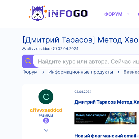
ФОРУМ
[Дмитрий Тарасов] Метод Хао
А
Д
cffvvxasddcd
02.04.2024
в
а
т
т
Найдите курс или автора. Сейчас 
о
а
р
н
Форум
Информационные продукты
Бизне
т
а
е
ч
м
а
ы
л
02.04.2024
а
C
Дмитрий Тарасов Метод Ха
cffvvxasddcd
PREMIUM
25.08.2022
Новый флагманский email-
560