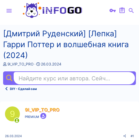
[Дмитрий Руденский] [Лепка]
Гарри Поттер и волшебная книга
(2024)
А
Д
9l_VIP_TO_PRO
26.03.2024
в
а
т
т
Найдите курс или автора. Сейчас ищут
fl 
о
а
р
н
т
а
DIY - Сделай сам
е
ч
м
а
ы
л
а
9l_VIP_TO_PRO
9
PREMIUM
26.03.2024
#1