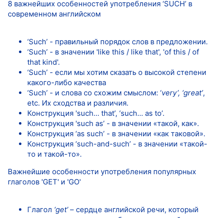
8 важнейших особенностей употребления ‘SUCH’ в
современном английском
‘Such’ - правильный порядок слов в предложении.
‘Such’ - в значении 'like this / like that', 'of this / of
that kind'.
‘Such’ - если мы хотим сказать о высокой степени
какого-либо качества
‘Such’ - и слова со схожим смыслом: ‘
very’, ‘great’
,
etc. Их сходства и различия.
Конструкция 'such... that’, ‘such... as to’.
Конструкция 'such as’ - в значении «такой, как».
Конструкция ‘as such’ - в значении «как таковой».
Конструкция ‘such-and-such’ - в значении «такой-
то и такой-то».
Важнейшие особенности употребления популярных
глаголов 'GET' и 'GO'
Глагол
‘get’
– сердце английской речи, который