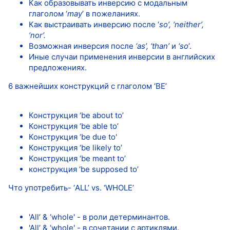
Как образовывать инверсию с модальным
глаголом ‘
may
’ в пожеланиях.
Как выстраивать инверсию после ‘
so’, ‘neither’,
‘nor’.
Возможная инверсия после
‘as’, ‘than’
и
‘so
’.
Иные случаи применения инверсии в английских
предложениях.
6 важнейших конструкций с глаголом ‘BE’
Конструкция ‘be about to’
Конструкция ‘be able to’
Конструкция ‘be due to'
Конструкция ‘be likely to’
Конструкция ‘be meant to’
конструкция ‘be supposed to’
Что употребить- ‘ALL’ vs. ‘WHOLE’
'All’ & ‘whole' - в роли детерминантов.
'All’ & ‘whole' - в сочетании с артиклями.