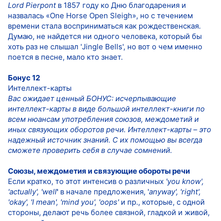
Lord Pierpont
в 1857 году ко Дню благодарения и
назвалась «One Horse Open Sleigh», но с течением
времени стала восприниматься как рождественская.
Думаю, не найдется ни одного человека, который бы
хоть раз не слышал 'Jingle Bells', но вот о чем именно
поется в песне, мало кто знает.
Бонус 12
Интеллект-карты
Вас ожидает ценный БОНУС: исчерпывающие
интеллект-карты в виде большой интеллект-книги по
всем нюансам употребления союзов, междометий и
иных связующих оборотов речи. Интеллект-карты – это
надежный источник знаний. С их помощью вы всегда
сможете проверить себя в случае сомнений.
Союзы, междометия и связующие обороты речи
Если кратко, то этот интенсив о различных
'you know',
'actually', 'well
'
в начале предложения, '
anyway', 'right',
'okay', 'I mean', 'mind you', 'oops'
и пр., которые, с одной
стороны, делают речь более связной, гладкой и живой,