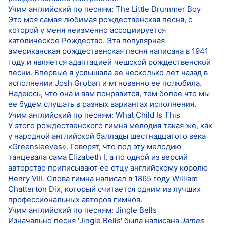
Учим английский по песням: The Little Drummer Boy
Это моя самая любимая рождественская песня, с
которой у меня неизменно ассоциируется
католическое Рождество. Эта популярная
американская рождественская песня написана в 1941
году и является адаптацией чешской рождественской
песни. Впервые я услышала ее несколько лет назад в
исполнении Josh Groban и мгновенно ее полюбила.
Надеюсь, что она и вам понравится, тем более что мы
ее будем слушать в разных вариантах исполнения.
Учим английский по песням: What Child Is This
У этого рождественского гимна мелодия такая же, как
у народной английской баллады шестнадцатого века
«Greensleeves». Говорят, что под эту мелодию
танцевала сама Elizabeth I, а по одной из версий
авторство приписывают ее отцу английскому королю
Henry VIII. Слова гимна написал в 1865 году William
Chatterton Dix, который считается одним из лучших
профессиональных авторов гимнов.
Учим английский по песням: Jingle Bells
Изначально песня 'Jingle Bells' была написана
James