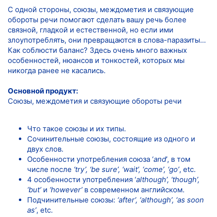
С одной стороны, союзы, междометия и связующие
обороты речи помогают сделать вашу речь более
связной, гладкой и естественной, но если ими
злоупотреблять, они превращаются в слова-паразиты...
Как соблюсти баланс? Здесь очень много важных
особенностей, нюансов и тонкостей, которых мы
никогда ранее не касались.
Основной продукт:
Союзы, междометия и связующие обороты речи
Что такое союзы и их типы.
Сочинительные союзы, состоящие из одного и
двух слов.
Особенности употребления союза ‘
and
’, в том
числе после
‘try’, ‘be sure’, ‘wait’, ‘come’, ‘go’
, etc.
4 особенности употребления ‘
although’, ‘though’,
‘but’
и
‘however’
в современном английском.
Подчинительные союзы:
‘after’, ‘although’, ‘as soon
as’
, etc.