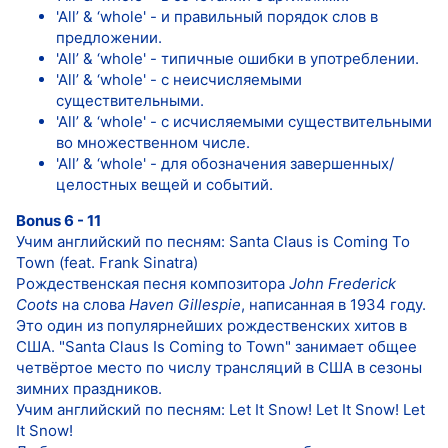
'All’ & ‘whole' - и правильный порядок слов в
предложении.
'All’ & ‘whole' - типичные ошибки в употреблении.
'All’ & ‘whole' - с неисчисляемыми
существительными.
'All’ & ‘whole' - с исчисляемыми существительными
во множественном числе.
'All’ & ‘whole' - для обозначения завершенных/
целостных вещей и событий.
Bonus 6 - 11
Учим английский по песням: Santa Claus is Coming To
Town (feat. Frank Sinatra)
Рождественская песня композитора
John Frederick
Coots
на слова
Haven Gillespie
, написанная в 1934 году.
Это один из популярнейших рождественских хитов в
США. "Santa Claus Is Coming to Town" занимает общее
четвёртое место по числу трансляций в США в сезоны
зимних праздников.
Учим английский по песням: Let It Snow! Let It Snow! Let
It Snow!