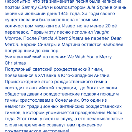
Любопытно, что эта знаменитая песня была написана
поэтом
Sammy Cahn
и композитором
Jule Styne
в очень
знойный июльский день 1945 года. За годы своего
существования была исполнена огромным
количеством музыкантов. Известно не менее 20 её
перепевок. Первым эту песню исполнил
Vaughn
Monroe
. После
Francis Albert Sinatra
её перепел
Dean
Martin
. Версии Синатры и Мартина остаются наиболее
популярными до сих пор.
Учим английский по песням: We Wish You a Merry
Christmas
Популярный светский рождественский гимн,
появившийся в XVI веке в Юго-Западной Англии.
Происхождение этого рождественского гимна
восходит к английской традиции, где богатые люди
общества давали рождественские подарки поющим
гимны христославам в Сочельник. Это один из
немногих традиционных английских рождественских
гимнов, в котором упоминается празднование Нового
года. Этот гимн у всех на слуху, а его незамысловатые
слова непременно создадут вам прекрасное
рождественское настроение!