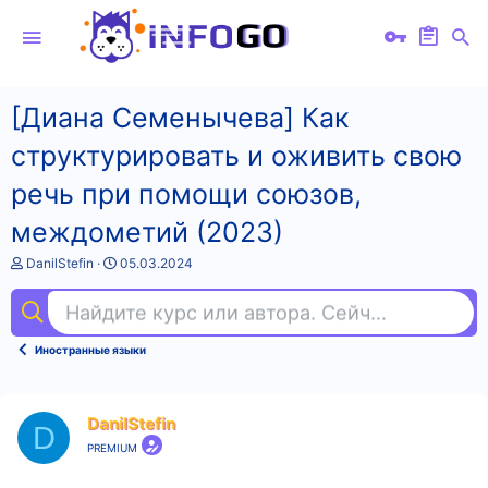
[Диана Семенычева] Как
структурировать и оживить свою
речь при помощи союзов,
междометий (2023)
А
Д
DanilStefin
05.03.2024
в
а
т
т
Найдите курс или автора. Сейчас ищут
исп
о
а
р
н
т
а
Иностранные языки
е
ч
м
а
ы
л
а
DanilStefin
D
PREMIUM