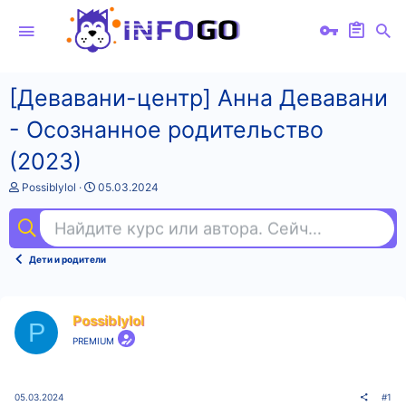
[Девавани-центр] Анна Девавани
- Осознанное родительство
(2023)
А
Д
Possiblylol
05.03.2024
в
а
т
т
Найдите курс или автора. Сейчас ищут
fig
о
а
р
н
т
а
Дети и родители
е
ч
м
а
ы
л
а
Possiblylol
P
PREMIUM
05.03.2024
#1