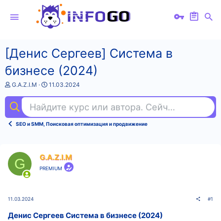
[Денис Сергеев] Система в
бизнесе (2024)
А
Д
G.A.Z.I.M
11.03.2024
в
а
т
т
Найдите курс или автора. Сейчас ищут
rus
о
а
р
н
т
а
SEO и SMM, Поисковая оптимизация и продвижение
е
ч
м
а
ы
л
а
G.A.Z.I.M
G
PREMIUM
11.03.2024
#1
Денис Сергеев Система в бизнесе (2024)