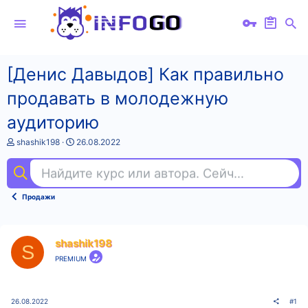
[Денис Давыдов] Как правильно
продавать в молодежную
аудиторию
А
Д
shashik198
26.08.2022
в
а
т
т
Найдите курс или автора. Сейчас ищут
agi
о
а
р
н
т
а
Продажи
е
ч
м
а
ы
л
а
shashik198
S
PREMIUM
26.08.2022
#1