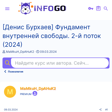
[Денис Бурхаев] Фундамент
внутренней свободы. 2-й поток
(2024)
А
Д
MaMkuH_DpAHuK2
09.03.2024
в
а
т
т
Найдите курс или автора. Сейчас ищут
та
о
а
р
н
т
а
Психология
е
ч
м
а
ы
л
а
MaMkuH_DpAHuK2
M
PREMIUM
09.03.2024
#1